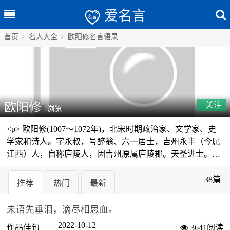
爱名言
首页
>
名人大全
>
欧阳修名言语录
欧阳修
+关注
浏览
<p> 欧阳修(1007～1072年)，北宋时期政治家、文学家、史
学家和诗人。字永叔，号醉翁、六一居士，吉州永丰（今属
江西）人，自称庐陵人，因吉州原属庐陵郡。天圣进士。仁
宗时，累擢知制诰、翰林学士；英宗，官至枢密副使、参知
政事； </p> <p> 神宗朝，迁兵部尚书，以太子少师致仕。卒
38篇
推荐
热门
最新
谥文忠。其于政治和文学方面都主张革新，既是范仲淹庆历
新政的支持者，也是北宋诗文革新运动的领导者。又喜奖掖
未语先垂泪，滴尽相思血。
后进，苏轼父子及曾巩、王安石皆出其门下。创作实绩亦灿
2022-10-12
然可观，诗、词、散文均为一时之冠。 </p>
作品佳句
3641阅读